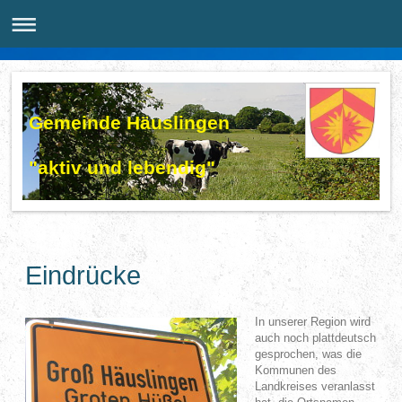
Gemeinde Häuslingen
"aktiv und lebendig"
Eindrücke
In unserer Region wird
auch noch plattdeutsch
gesprochen, was die
Kommunen des
Landkreises veranlasst